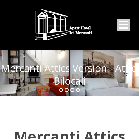
Mercanti Attics Version - Attici
Bilocali
Mercanti Attics